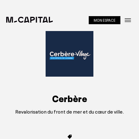
MON ESPACE
Métiers
About
Equipe
Investir
Portfolio
Cerbère
Insights
Revalorisation du front de mer et du cœur de ville.