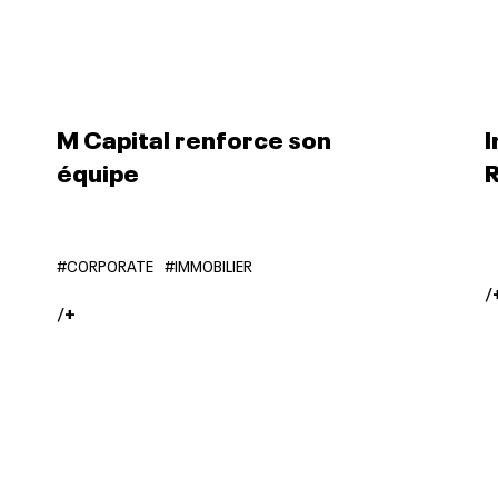
M Capital renforce son
I
équipe
#CORPORATE
#IMMOBILIER
/
/
+