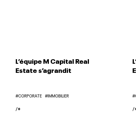
L’équipe M Capital Real
L
Estate s’agrandit
E
#CORPORATE
#IMMOBILIER
#
/
+
/