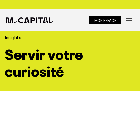
MON ESPACE
Métiers
Insights
Servir votre
About
Equipe
curiosité
Investir
Portfolio
Insights