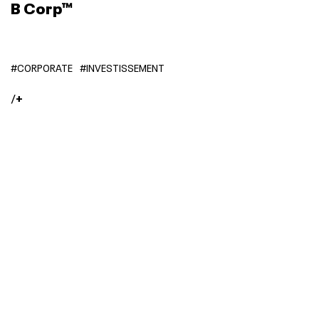
B Corp™
#CORPORATE
#INVESTISSEMENT
/
+