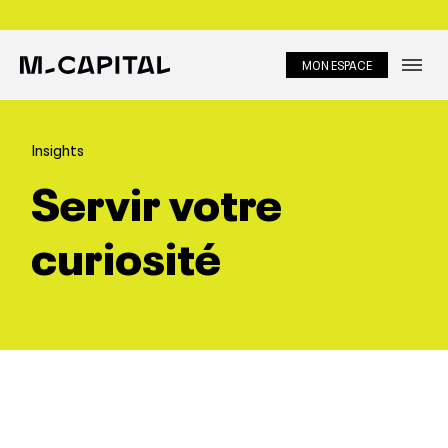
MON ESPACE
Métiers
Insights
About
Servir votre
Equipe
curiosité
Investir
Portfolio
Insights